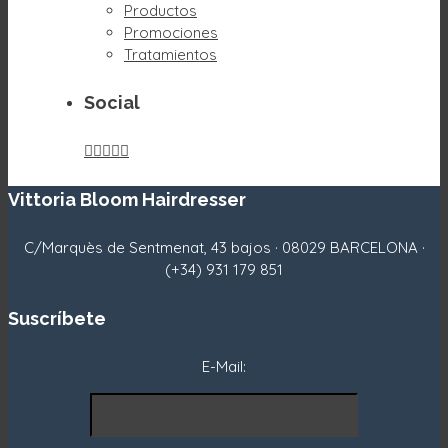
Productos
Promociones
Tratamientos
Social





Vittoria Bloom Hairdresser
C/Marquès de Sentmenat, 43 bajos · 08029 BARCELONA ·
(+34) 931 179 851
Suscríbete
E-Mail: