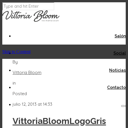
Salón
Skip to Content
Social
By
Noticias
Vittoria Bloom
in
Contacto
Posted
Acepto
Rechazar
julio 12, 2013 at 14:33
VittoriaBloomLogoGris