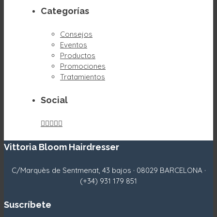
Categorías
Consejos
Eventos
Productos
Promociones
Tratamientos
Social





Vittoria Bloom Hairdresser
C/Marquès de Sentmenat, 43 bajos · 08029 BARCELONA ·
(+34) 931 179 851
Suscríbete