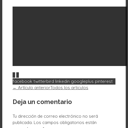
0
0
facebook
twitterbird
linkedin
googleplus
pinterest
← Artículo anterior
Todos los articulos
Deja un comentario
Tu dirección de correo electrónico no será
publicada.
Los campos obligatorios están