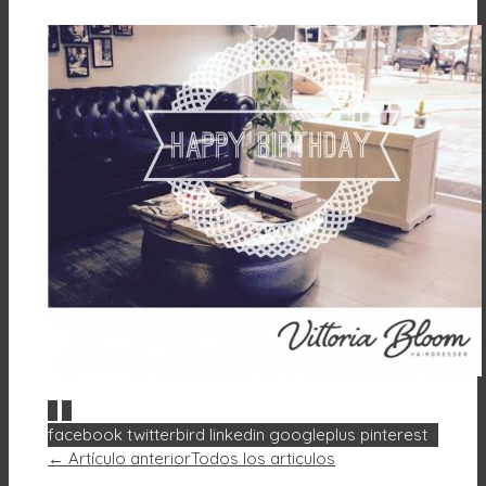
0
0
facebook
twitterbird
linkedin
googleplus
pinterest
← Artículo anterior
Todos los articulos