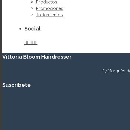
Productos
Promociones
Tratamientos
Social





Vittoria Bloom Hairdresser
C/Marquès de
Suscríbete