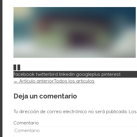
0
0
facebook
twitterbird
linkedin
googleplus
pinterest
AQUÍ
Acepto
Rechazar
← Artículo anterior
Todos los articulos
Deja un comentario
Tu dirección de correo electrónico no será publicada.
Los
Comentario