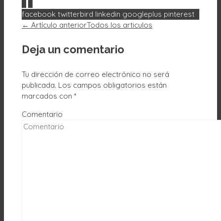
0
0
facebook
twitterbird
linkedin
googleplus
pinterest
← Artículo anterior
Todos los articulos
Deja un comentario
Tu dirección de correo electrónico no será
publicada.
Los campos obligatorios están
marcados con
*
Comentario