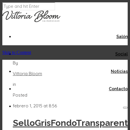
Salón
Skip to Content
Social
By
Noticias
Vittoria Bloom
in
Contacto
Posted
febrero 1, 2015 at 8:56
SelloGrisFondoTransparent