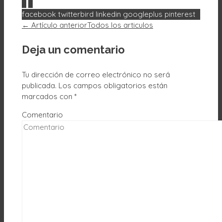
0
0
facebook
twitterbird
linkedin
googleplus
pinterest
← Artículo anterior
Todos los articulos
Deja un comentario
Tu dirección de correo electrónico no será
publicada.
Los campos obligatorios están
marcados con
*
Comentario