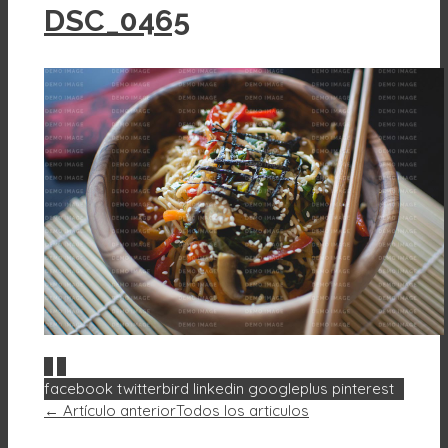
DSC_0465
0
0
facebook
twitterbird
linkedin
googleplus
pinterest
← Artículo anterior
Todos los articulos