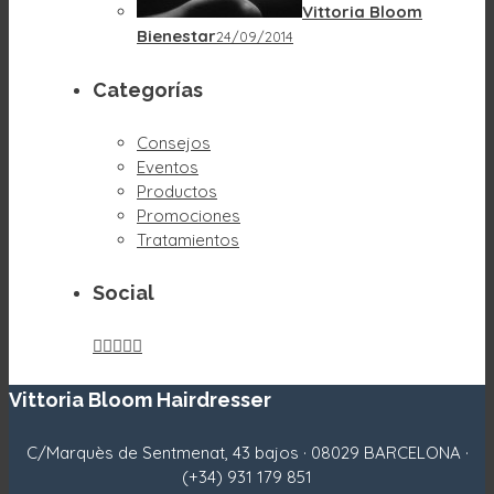
Vittoria Bloom
Bienestar
24/09/2014
Categorías
Consejos
Eventos
Productos
Promociones
Tratamientos
Social





Vittoria Bloom Hairdresser
C/Marquès de Sentmenat, 43 bajos · 08029 BARCELONA ·
(+34) 931 179 851