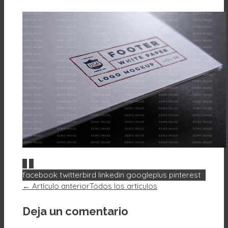
0
0
facebook
twitterbird
linkedin
googleplus
pinterest
← Artículo anterior
Todos los articulos
Deja un comentario