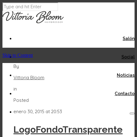
Salón
Acepto
Rechazar
Skip to Content
Social
By
Noticias
Vittoria Bloom
in
Contacto
Posted
enero 30, 2015 at 20:53
LogoFondoTransparente