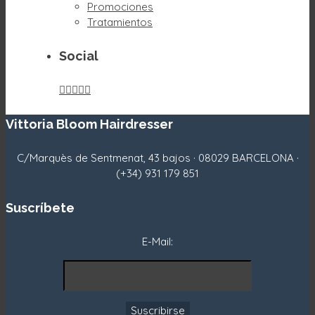
Promociones
Tratamientos
Social





Vittoria Bloom Hairdresser
C/Marquès de Sentmenat, 43 bajos · 08029 BARCELONA ·
(+34) 931 179 851
Suscríbete
E-Mail: