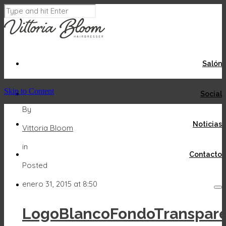
Salón
Skip to Content
Social
By
Noticias
Vittoria Bloom
Acepto
Rechazar
in
Contacto
Posted
enero 31, 2015 at 8:50
LogoBlancoFondoTranspar