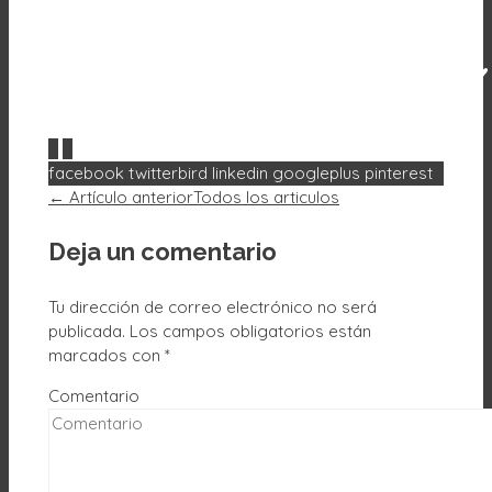
0
0
facebook
twitterbird
linkedin
googleplus
pinterest
← Artículo anterior
Todos los articulos
Deja un comentario
Tu dirección de correo electrónico no será
publicada.
Los campos obligatorios están
marcados con
*
Comentario