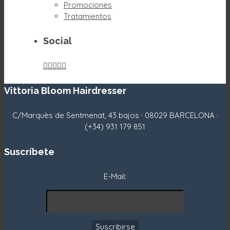
Promociones
Tratamientos
Social





Vittoria Bloom Hairdresser
C/Marquès de Sentmenat, 43 bajos · 08029 BARCELONA ·
(+34) 931 179 851
Suscríbete
E-Mail: