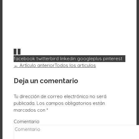
0
0
facebook
twitterbird
linkedin
googleplus
pinterest
← Artículo anterior
Todos los articulos
Deja un comentario
Tu dirección de correo electrónico no será
publicada.
Los campos obligatorios están
marcados con
*
Comentario