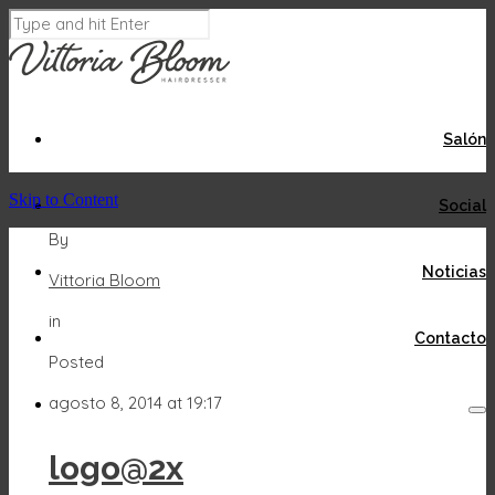
Salón
Skip to Content
Social
By
Acepto
Rechazar
Noticias
Vittoria Bloom
in
Contacto
Posted
agosto 8, 2014 at 19:17
logo@2x