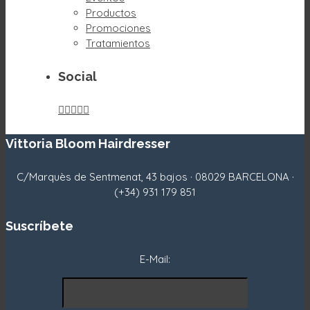
Productos
Promociones
Tratamientos
Social





Vittoria Bloom Hairdresser
C/Marquès de Sentmenat, 43 bajos · 08029 BARCELONA ·
(+34) 931 179 851
Suscríbete
E-Mail: