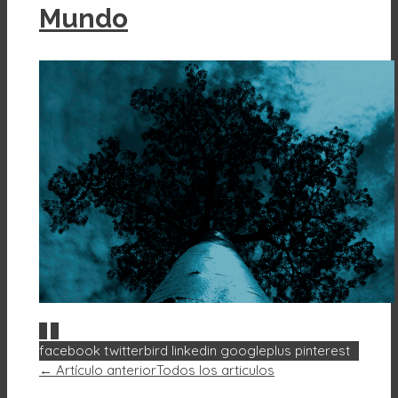
Mundo
0
0
facebook
twitterbird
linkedin
googleplus
pinterest
← Artículo anterior
Todos los articulos