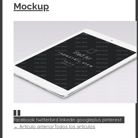
Mockup
0
0
facebook
twitterbird
linkedin
googleplus
pinterest
← Artículo anterior
Todos los articulos