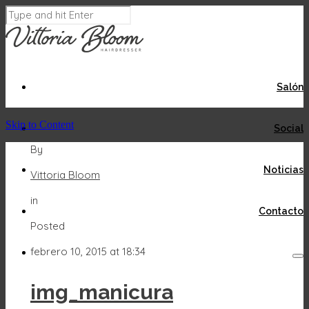
Salón
Skip to Content
Social
By
Noticias
Vittoria Bloom
in
Contacto
Posted
febrero 10, 2015 at 18:34
img_manicura
Acepto
Rechazar