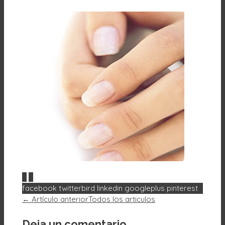
0
0
facebook
twitterbird
linkedin
googleplus
pinterest
← Artículo anterior
Todos los articulos
Deja un comentario