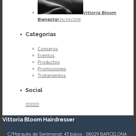
Vittoria Bloom
Bienestar
24/09/2014
Categorías
Consejos
Eventos
Productos
Promociones
Tratamientos
Social





Vittoria Bloom Hairdresser
C/Marquès de Sentmenat, 43 bajos · 08029 BARCELONA ·