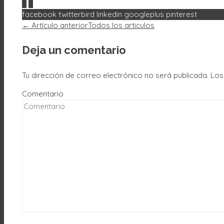
0
0
facebook
twitterbird
linkedin
googleplus
pinterest
← Artículo anterior
Todos los articulos
Deja un comentario
Tu dirección de correo electrónico no será publicada.
Los
Comentario