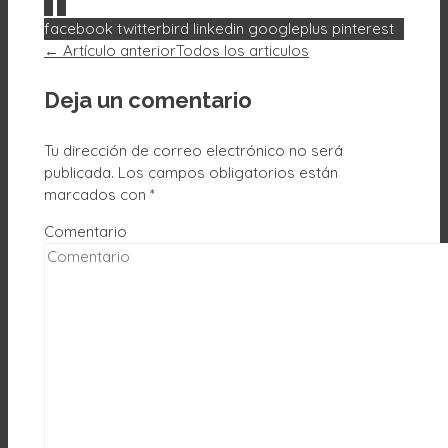
0
0
facebook
twitterbird
linkedin
googleplus
pinterest
← Artículo anterior
Todos los articulos
Deja un comentario
Tu dirección de correo electrónico no será
publicada.
Los campos obligatorios están
marcados con
*
Comentario