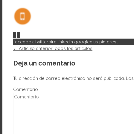
0
0
facebook
twitterbird
linkedin
googleplus
pinterest
← Artículo anterior
Todos los articulos
Deja un comentario
Tu dirección de correo electrónico no será publicada.
Los
Comentario