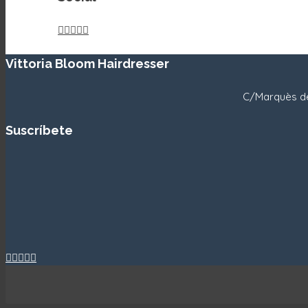





Vittoria Bloom Hairdresser
C/Marquès de
Suscríbete




