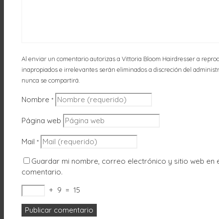
Al enviar un comentario autorizas a Vittoria Bloom Hairdresser a reprod
inapropiados e irrelevantes serán eliminados a discreción del administrad
nunca se compartirá.
Nombre
*
Página web
Mail
*
Guardar mi nombre, correo electrónico y sitio web en
comentario.
+
9
=
15