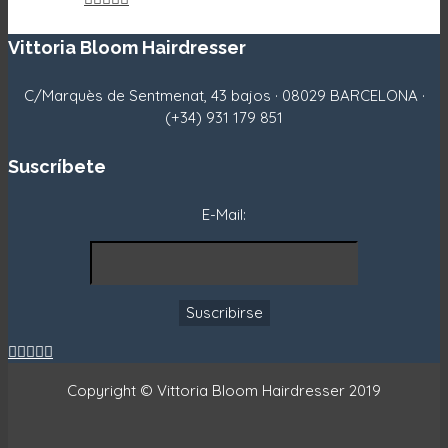
Vittoria Bloom Hairdresser
C/Marquès de Sentmenat, 43 bajos · 08029 BARCELONA ·
Rechazar
(+34) 931 179 851
Suscríbete
E-Mail:





Copyright © Vittoria Bloom Hairdresser 2019