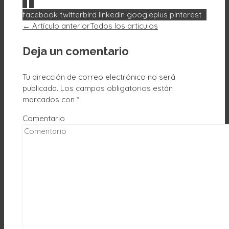
0
0
facebook
twitterbird
linkedin
googleplus
pinterest
← Artículo anterior
Todos los articulos
Deja un comentario
Tu dirección de correo electrónico no será
publicada.
Los campos obligatorios están
marcados con
*
Comentario