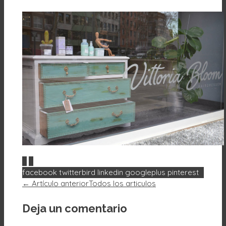
Acepto
Rechazar
0
0
facebook
twitterbird
linkedin
googleplus
pinterest
← Artículo anterior
Todos los articulos
Deja un comentario