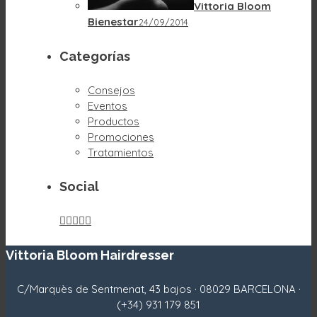
Vittoria Bloom
Bienestar
24/09/2014
Categorías
Consejos
Eventos
Productos
Promociones
Tratamientos
Social





Vittoria Bloom Hairdresser
C/Marquès de Sentmenat, 43 bajos · 08029 BARCELONA ·
(+34) 931 179 851