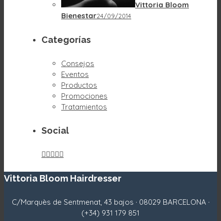
Vittoria Bloom
Bienestar
24/09/2014
Categorías
Consejos
Eventos
Productos
Promociones
Tratamientos
Social





Vittoria Bloom Hairdresser
C/Marquès de Sentmenat, 43 bajos · 08029 BARCELONA ·
(+34) 931 179 851