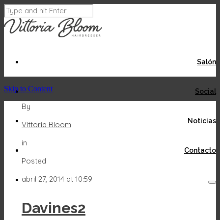
Salón
Skip to Content
Social
By
Noticias
Vittoria Bloom
in
Contacto
Posted
abril 27, 2014 at 10:59
Davines2
Acepto
Rechazar