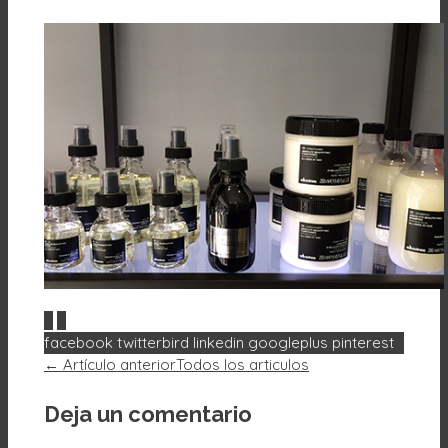
0
0
facebook
twitterbird
linkedin
googleplus
pinterest
← Artículo anterior
Todos los articulos
Deja un comentario