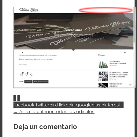
0
0
facebook
twitterbird
linkedin
googleplus
pinterest
← Artículo anterior
Todos los articulos
Deja un comentario