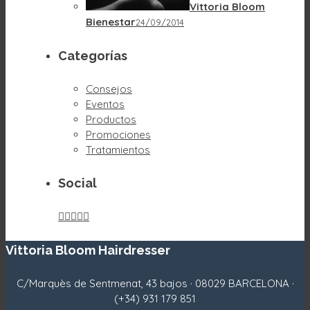
Vittoria Bloom
Bienestar
24/09/2014
Categorías
Consejos
Eventos
Productos
Promociones
Tratamientos
Social





Vittoria Bloom Hairdresser
C/Marquès de Sentmenat, 43 bajos · 08029 BARCELONA ·
(+34) 931 179 851