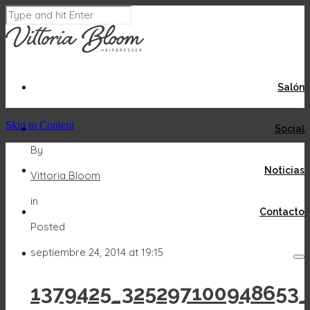
Salón
Skip to Content
Social
By
Noticias
Vittoria Bloom
in
Contacto
Posted
septiembre 24, 2014 at 19:15
1379425_325297100948653_