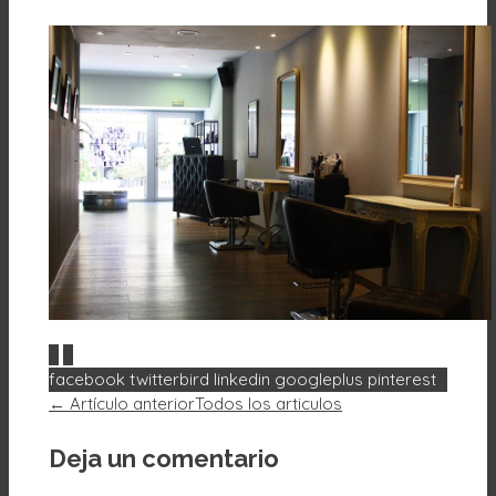
0
0
facebook
twitterbird
linkedin
googleplus
pinterest
← Artículo anterior
Todos los articulos
Deja un comentario