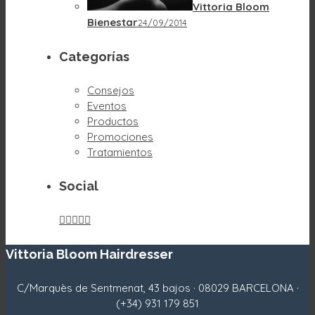
Vittoria Bloom
Bienestar
24/09/2014
Categorías
Consejos
Eventos
Productos
Promociones
Tratamientos
Social





Vittoria Bloom Hairdresser
C/Marquès de Sentmenat, 43 bajos · 08029 BARCELONA ·
(+34) 931 179 851